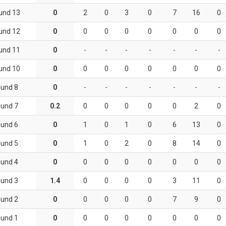
und 13
0
2
0
3
0
7
16
0
und 12
0
0
0
0
0
0
0
0
und 11
0
-
-
-
-
-
-
-
und 10
0
0
0
0
0
0
0
0
und 8
0
-
-
-
-
-
-
-
und 7
0.2
0
0
0
0
0
2
0
und 6
0
1
0
1
0
6
13
0
und 5
0
1
0
2
0
8
14
0
und 4
0
0
0
0
0
0
0
0
und 3
1.4
0
0
0
0
3
11
0
und 2
0
0
0
0
0
7
9
0
und 1
0
0
0
0
0
0
0
0