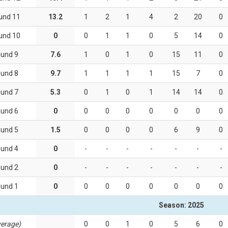
und 11
13.2
1
2
1
4
2
20
0
und 10
0
0
1
1
0
5
14
0
und 9
7.6
1
0
1
0
15
11
0
und 8
9.7
1
1
1
1
15
7
0
und 7
5.3
0
1
0
1
14
14
0
und 6
0
0
0
0
0
0
0
0
und 5
1.5
0
0
0
0
6
9
0
und 4
0
-
-
-
-
-
-
-
und 2
0
-
-
-
-
-
-
-
und 1
0
0
0
0
0
0
0
0
Season: 2025
erage)
0
0
1
0
5
6
0