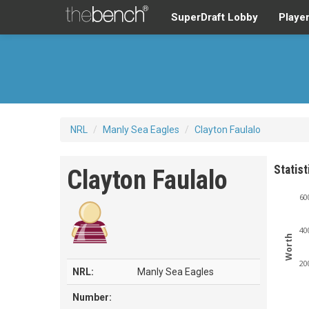
SuperDraft Lobby
Playe
NRL
/
Manly Sea Eagles
/
Clayton Faulalo
Statist
Clayton Faulalo
60
40
Worth
20
NRL:
Manly Sea Eagles
Number: