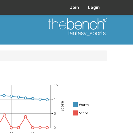
Join
Login
15
10
Score
Worth
Score
5
0