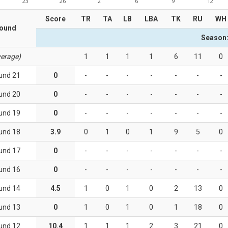
23
26
2
6
9
12
Score
TR
TA
LB
LBA
TK
RU
WH
ound
Season:
erage)
1
1
1
1
6
11
0
und 21
0
-
-
-
-
-
-
-
und 20
0
-
-
-
-
-
-
-
und 19
0
-
-
-
-
-
-
-
und 18
3.9
0
1
0
1
9
5
0
und 17
0
-
-
-
-
-
-
-
und 16
0
-
-
-
-
-
-
-
und 14
4.5
1
0
1
0
2
13
0
und 13
0
1
0
1
0
1
18
0
und 12
10.4
1
1
1
2
3
21
0