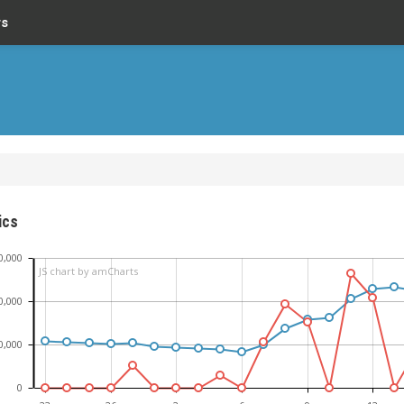
rs
ics
0,000
JS chart by amCharts
0,000
0,000
0